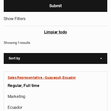
Show Filters
Limpiar todo
Showing 1 results
Sort by
Sort a
Sales Representative - Guayaquil, Ecuador
Regular, Full time
Marketing
Ecuador