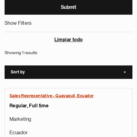
Show Filters
Limpiar todo
Showing 1 results
Sort by
Sort a
Sales Representative - Guayaquil, Ecuador
Regular, Full time
Marketing
Ecuador