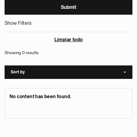
Show Filters
Limpiar todo
Showing 0 results
Sort by
Sort a
No content has been found.