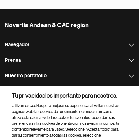
Novartis Andean & CAC region
Navegador
Prensa
Nuestro portafolio
Otras webs
Tu privacidad es importante para nosotros.
Utilizamos cookies para mejorar su experiencia al visitar nuestras
Footer Site Search
páginas web: las cookies de rendimiento nos muestran cómo
utiliza esta página web, las cookies funcionales recuerdan sus
preferencias y las cookies de orientación nos ayudan a compartir
contenido relevante para usted. Seleccione: "Aceptar todo" para
dar su consentimiento a todas las cookies, seleccione