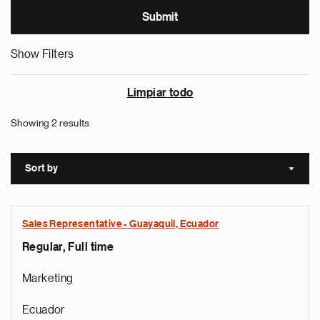
Show Filters
Limpiar todo
Showing 2 results
Sort by
Sort a
Sales Representative - Guayaquil, Ecuador
Regular, Full time
Marketing
Ecuador