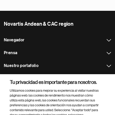
Novartis Andean & CAC region
Navegador
Prensa
Nuestro portafolio
Otras webs
Tu privacidad es importante para nosotros.
Utilizamos cookies para mejorar su experiencia al visitar nuestras
Footer Site Search
páginas web: las cookies de rendimiento nos muestran cómo
utiliza esta página web, las cookies funcionales recuerdan sus
preferencias y las cookies de orientación nos ayudan a compartir
contenido relevante para usted. Seleccione: "Aceptar todo" para
dar su consentimiento a todas las cookies, seleccione