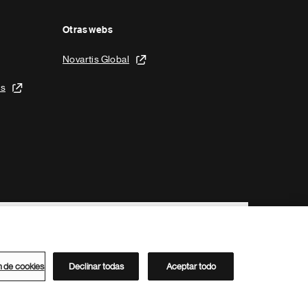
Otras webs
Novartis Global
is
n de cookies
Declinar todas
Aceptar todo
Directorio de Novartis
Este sitio está dirigido al público del clúster ACC