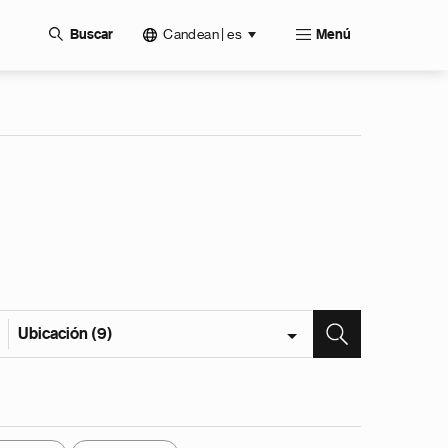
Candean | es
Buscar
Menú
Ubicación (9)