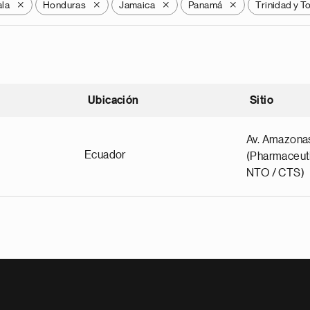
la
Honduras
Jamaica
Panamá
Trinidad y 
X
X
X
X
Ubicación
Sitio
scendente
Av. Amazona
Ecuador
(Pharmaceuti
NTO / CTS)