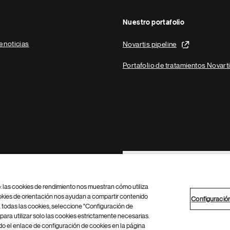
Nuestro portafolio
e noticias
Novartis pipeline
Portafolio de tratamientos Novart
Footer Site Search
b: las cookies de rendimiento nos muestran cómo utiliza
okies de orientación nos ayudan a compartir contenido
Configuració
 todas las cookies, seleccione "Configuración de
para utilizar solo las cookies estrictamente necesarias.
Configuración de cookies
Mapa del sitio
 el enlace de configuración de cookies en la página