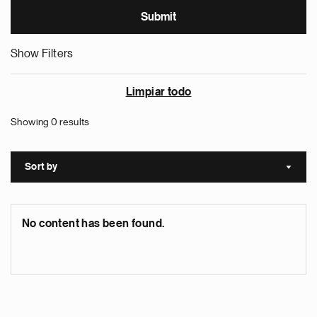
Show Filters
Limpiar todo
Showing 0 results
Sort by
Sort a
No content has been found.