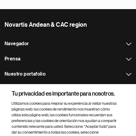
Novartis Andean & CAC region
Navegador
Prensa
Nuestro portafolio
Otras webs
Tu privacidad es importante para nosotros.
Utilizamos cookies para mejorar su experiencia al visitar nuestras
Footer Site Search
páginas web: las cookies de rendimiento nos muestran cómo
utiliza esta página web, las cookies funcionales recuerdan sus
preferencias y las cookies de orientación nos ayudan a compartir
contenido relevante para usted. Seleccione: "Aceptar todo" para
dar su consentimiento a todas las cookies, seleccione