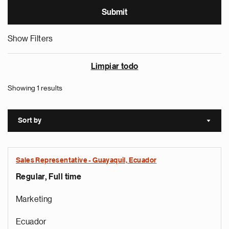
Show Filters
Limpiar todo
Showing 1 results
Sort by
Sort a
Sales Representative - Guayaquil, Ecuador
Regular, Full time
Marketing
Ecuador