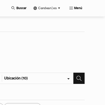
Candean | es
Buscar
Menú
Ubicación (10)