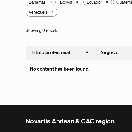
Bahamas
Bolivia
Ecuador
Guatema
X
X
X
Venezuela
X
Showing 0 results
Título profesional
Negocio
Ordenar a
No content has been found.
Novartis Andean & CAC region