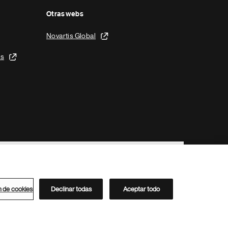
Otras webs
Novartis Global
is
n de cookies
Declinar todas
Aceptar todo
Directorio de Novartis
Este sitio está dirigido al público del clúster ACC