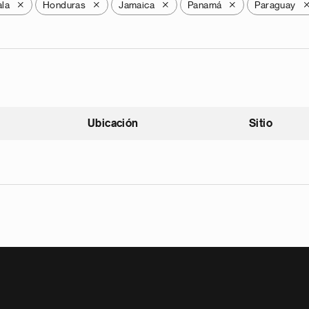
la
Honduras
Jamaica
Panamá
Paraguay
X
X
X
X
Ubicación
Sitio
scendente