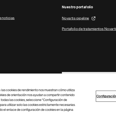
Nuestro portafolio
e noticias
Novartis pipeline
Portafolio de tratamientos Novart
Footer Site Search
b: las cookies de rendimiento nos muestran cómo utiliza
okies de orientación nos ayudan a compartir contenido
Configuració
 todas las cookies, seleccione "Configuración de
para utilizar solo las cookies estrictamente necesarias.
Configuración de cookies
Mapa del sitio
 el enlace de configuración de cookies en la página