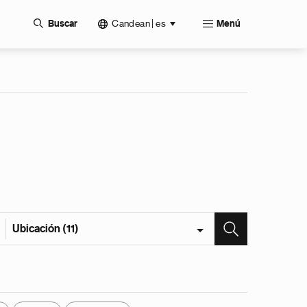
Candean | es
Buscar
Menú
Ubicación (11)