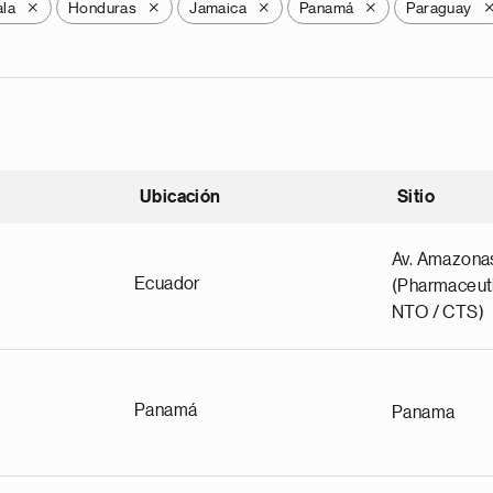
la
Honduras
Jamaica
Panamá
Paraguay
X
X
X
X
Ubicación
Sitio
scendente
Av. Amazona
Ecuador
(Pharmaceuti
NTO / CTS)
Panamá
Panama