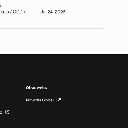
s
cals / GDD /
Jul 24, 2026
Otras webs
Novartis Global
is