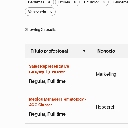
Bahamas
Bolivia
Ecuador
Guatema
X
X
X
Venezuela
X
Showing 3 results
Título profesional
Negocio
Ordenar a
Sales Representative -
Guayaquil, Ecuador
Marketing
Regular, Full time
Medical Manager Hematology -
ACC Cluster
Research
Regular, Full time