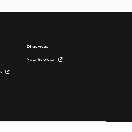
Otras webs
Novartis Global
is