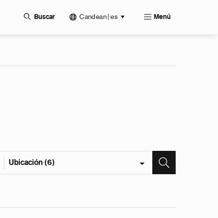
Candean | es
Buscar
Menú
Ubicación (6)