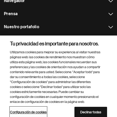
Navegador
Prensa
Nuestro portafolio
Otras webs
Tu privacidad es importante para nosotros.
Utilizamos cookies para mejorar su experiencia al visitar nuestras
Footer Site Search
páginas web: las cookies de rendimiento nos muestran cómo
utiliza esta página web, las cookies funcionales recuerdan sus
preferencias y las cookies de orientación nos ayudan a compartir
contenido relevante para usted. Seleccione: "Aceptar todo" para
dar su consentimiento a todas las cookies, seleccione
"Configuración de cookies" para administrar las diferentes
cookies o seleccione "Declinar todas" para utilizar solo las
cookies estrictamente necesarias. Puede cambiar su
Parte
© 2026 Novartis AG
configuración de cookies en cualquier momento presionando el
inferior
enlace de configuración de cookies en la página web.
Política de privacidad
Términos de uso
Accesibilidad
del
Configuración de cookies
Mapa del sitio
pie
Configuración de cookies
Declinar todas
de