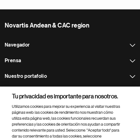
Novartis Andean & CAC region
Navegador
Prensa
Nuestro portafolio
Otras webs
Tu privacidad es importante para nosotros.
Utilizamos cookies para mejorar su experiencia al visitar nuestras
Footer Site Search
páginas web: las cookies de rendimiento nos muestran cómo
utiliza esta página web, las cookies funcionales recuerdan sus
preferencias y las cookies de orientación nos ayudan a compartir
contenido relevante para usted. Seleccione: "Aceptar todo" para
dar su consentimiento a todas las cookies, seleccione