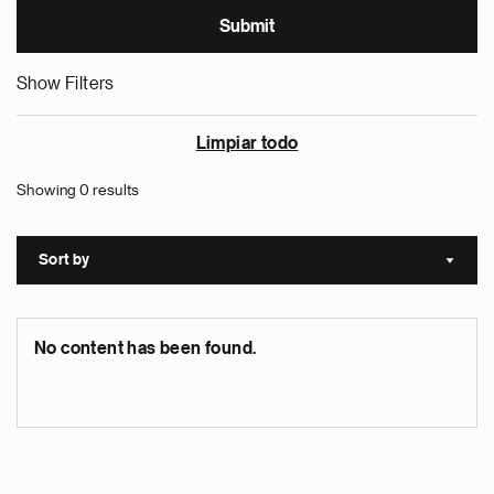
Show Filters
Limpiar todo
Showing 0 results
Sort by
Sort a
No content has been found.