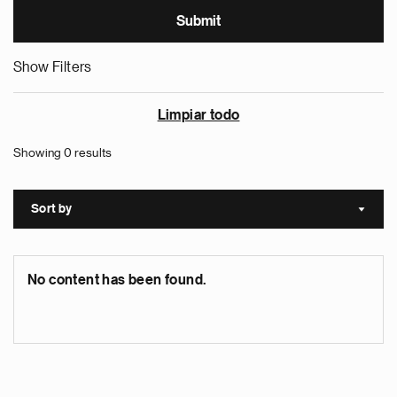
Show Filters
Limpiar todo
Showing 0 results
Sort by
Sort a
No content has been found.