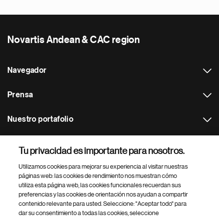
Novartis Andean & CAC region
Navegador
Prensa
Nuestro portafolio
Otras webs
Tu privacidad es importante para nosotros.
Utilizamos cookies para mejorar su experiencia al visitar nuestras
Footer Site Search
páginas web: las cookies de rendimiento nos muestran cómo
utiliza esta página web, las cookies funcionales recuerdan sus
preferencias y las cookies de orientación nos ayudan a compartir
contenido relevante para usted. Seleccione: "Aceptar todo" para
dar su consentimiento a todas las cookies, seleccione