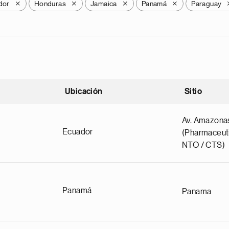
dor
Honduras
Jamaica
Panamá
Paraguay
X
X
X
X
Ubicación
Sitio
scendente
Av. Amazona
Ecuador
(Pharmaceuti
NTO / CTS)
Panamá
Panama