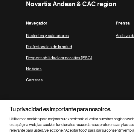
Novartis Andean & CAC region
Navegador
Prensa
Pacientes y cuidadores
Archivo d
Profesionales de la salud
Responsabilidad corporativa (ESG)
Noticias
Carreras
Tu privacidad es importante para nosotros.
Utilizamos cookies para mejorar su experiencia al visitar nuestras páginas we
esta página web, las cookies funcionales recuerdan sus preferencias y las co
relevante para usted. Seleccione: "Aceptar todo" para dar su consentimiento a
Parte
© 2026 Novartis AG