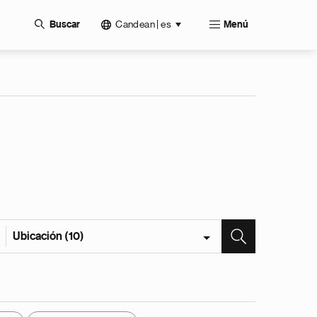
Candean | es
Buscar
Menú
Ubicación (10)