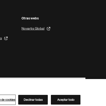
Otras webs
Novartis Global
is
n de cookies
Declinar todas
Aceptar todo
Directorio de Novartis