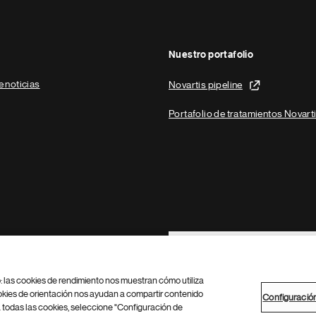
Nuestro portafolio
e noticias
Novartis pipeline
Portafolio de tratamientos Novart
Footer Site Search
b: las cookies de rendimiento nos muestran cómo utiliza
okies de orientación nos ayudan a compartir contenido
Configuració
 todas las cookies, seleccione "Configuración de