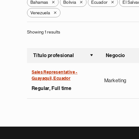
Bahamas
Bolivia
Ecuador
El Salva
X
X
X
Venezuela
X
Showing 1 results
Título profesional
Negocio
Ordenar a
Sales Representative -
Guayaquil, Ecuador
Marketing
Regular, Full time