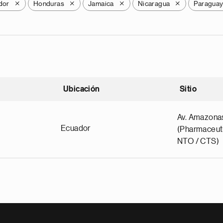
dor
Honduras
Jamaica
Nicaragua
Paragua
X
X
X
X
Ubicación
Sitio
scendente
Av. Amazona
Ecuador
(Pharmaceuti
NTO / CTS)