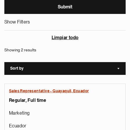
Show Filters
Limpiar todo
Showing 2 results
Sort by
Sort a
Sales Representative - Guayaquil, Ecuador
Regular, Full time
Marketing
Ecuador