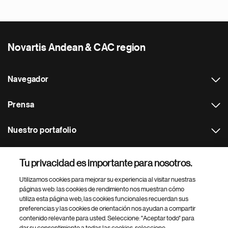
Novartis Andean & CAC region
Navegador
Prensa
Nuestro portafolio
Otras webs
Tu privacidad es importante para nosotros.
Utilizamos cookies para mejorar su experiencia al visitar nuestras
Footer Site Search
páginas web: las cookies de rendimiento nos muestran cómo
utiliza esta página web, las cookies funcionales recuerdan sus
preferencias y las cookies de orientación nos ayudan a compartir
contenido relevante para usted. Seleccione: "Aceptar todo" para
dar su consentimiento a todas las cookies, seleccione