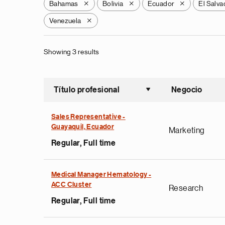
Bahamas
Bolivia
Ecuador
El Salva
X
X
X
Venezuela
X
Showing 3 results
Título profesional
Negocio
Ordenar a
Sales Representative -
Guayaquil, Ecuador
Marketing
Regular, Full time
Medical Manager Hematology -
ACC Cluster
Research
Regular, Full time