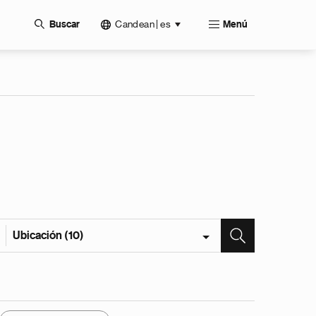
Candean | es
Buscar
Menú
Ubicación (10)