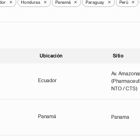
dor
Honduras
Panamá
Paraguay
Perú
X
X
X
X
X
Ubicación
Sitio
scendente
Av. Amazona
Ecuador
(Pharmaceuti
NTO / CTS)
Panamá
Panama