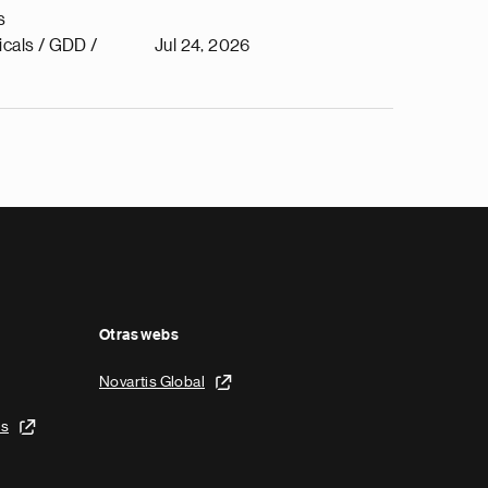
s
cals / GDD /
Jul 24, 2026
Otras webs
Novartis Global
is