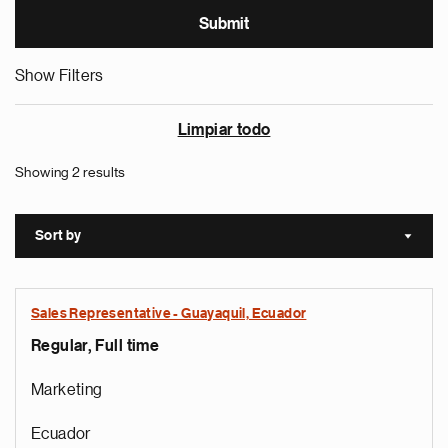
Show Filters
Limpiar todo
Showing 2 results
Sort by
Sort a
Sales Representative - Guayaquil, Ecuador
Regular, Full time
Marketing
Ecuador