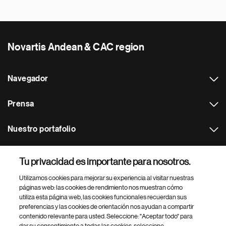
Novartis Andean & CAC region
Navegador
Prensa
Nuestro portafolio
Otras webs
Tu privacidad es importante para nosotros.
Utilizamos cookies para mejorar su experiencia al visitar nuestras
Footer Site Search
páginas web: las cookies de rendimiento nos muestran cómo
utiliza esta página web, las cookies funcionales recuerdan sus
preferencias y las cookies de orientación nos ayudan a compartir
contenido relevante para usted. Seleccione: "Aceptar todo" para
dar su consentimiento a todas las cookies, seleccione