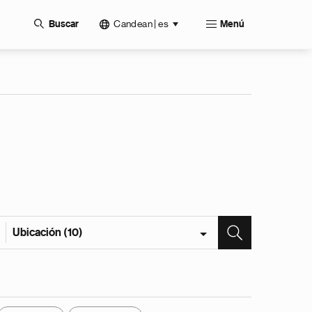
Candean | es
Buscar
Menú
Ubicación (10)