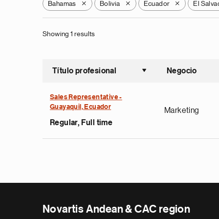
Bahamas
Bolivia
Ecuador
El Salva
X
X
X
Showing 1 results
Título profesional
Negocio
Ordenar a
Sales Representative -
Guayaquil, Ecuador
Marketing
Regular, Full time
Novartis Andean & CAC region