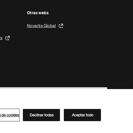
Otras webs
Novartis Global
is
n de cookies
Declinar todas
Aceptar todo
Directorio de Novartis
Este sitio está dirigido al público del clúster ACC