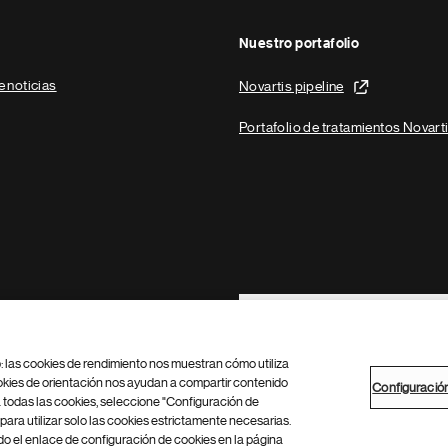
Nuestro portafolio
e noticias
Novartis pipeline
Portafolio de tratamientos Novart
Footer Site Search
b: las cookies de rendimiento nos muestran cómo utiliza
okies de orientación nos ayudan a compartir contenido
Configuració
 todas las cookies, seleccione "Configuración de
para utilizar solo las cookies estrictamente necesarias.
Configuración de cookies
Mapa del sitio
 el enlace de configuración de cookies en la página