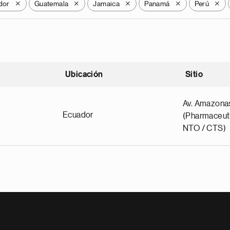
dor
Guatemala
Jamaica
Panamá
Perú
X
X
X
X
X
Ubicación
Sitio
scendente
Av. Amazona
Ecuador
(Pharmaceuti
NTO / CTS)