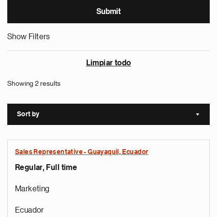
Show Filters
Limpiar todo
Showing 2 results
Sort by
Sort a
Sales Representative - Guayaquil, Ecuador
Regular, Full time
Marketing
Ecuador