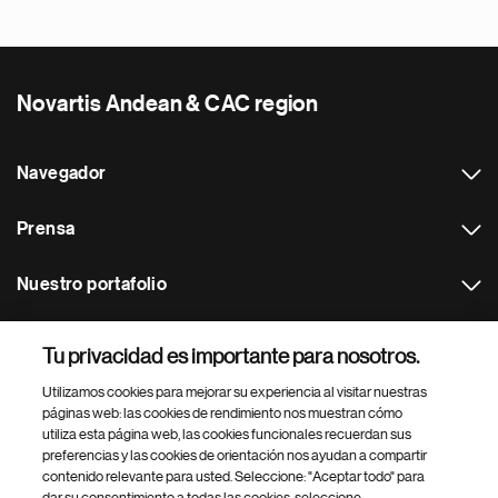
Novartis Andean & CAC region
Navegador
Prensa
Nuestro portafolio
Otras webs
Tu privacidad es importante para nosotros.
Utilizamos cookies para mejorar su experiencia al visitar nuestras
Footer Site Search
páginas web: las cookies de rendimiento nos muestran cómo
utiliza esta página web, las cookies funcionales recuerdan sus
preferencias y las cookies de orientación nos ayudan a compartir
contenido relevante para usted. Seleccione: "Aceptar todo" para
dar su consentimiento a todas las cookies, seleccione