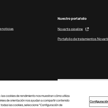
Nuestro portafolio
e noticias
Novartis pipeline
Portafolio de tratamientos Novart
Footer Site Search
b: las cookies de rendimiento nos muestran cómo utiliza
okies de orientación nos ayudan a compartir contenido
Configuració
 todas las cookies, seleccione "Configuración de