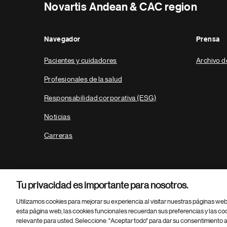
Novartis Andean & CAC region
Navegador
Prensa
Pacientes y cuidadores
Archivo d
Profesionales de la salud
Responsabilidad corporativa (ESG)
Noticias
Carreras
Tu privacidad es importante para nosotros.
Utilizamos cookies para mejorar su experiencia al visitar nuestras páginas we
esta página web, las cookies funcionales recuerdan sus preferencias y las co
relevante para usted. Seleccione: "Aceptar todo" para dar su consentimiento a
Parte
© 2026 Novartis AG