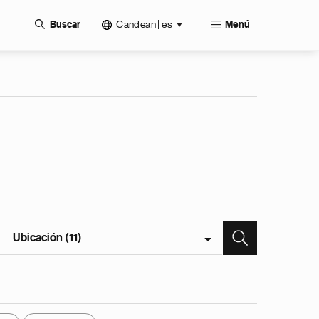
Candean | es
Buscar
Menú
Ubicación (11)