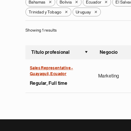
Bahamas
Bolivia
Ecuador
El Salva
X
X
X
Trinidad y Tobago
Uruguay
X
X
Showing 1 results
Título profesional
Negocio
Ordenar a
Sales Representative -
Guayaquil, Ecuador
Marketing
Regular, Full time