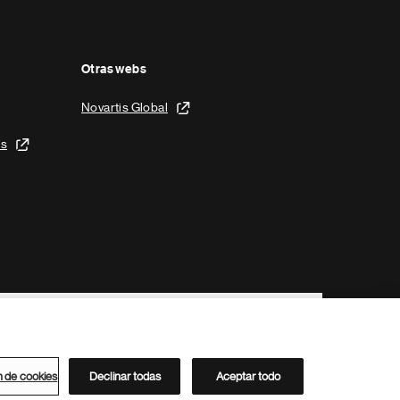
Otras webs
Novartis Global
is
n de cookies
Declinar todas
Aceptar todo
Directorio de Novartis