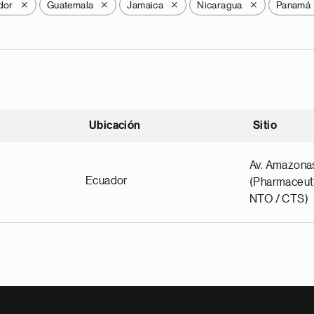
dor
Guatemala
Jamaica
Nicaragua
Panamá
X
X
X
X
Ubicación
Sitio
scendente
Av. Amazona
Ecuador
(Pharmaceuti
NTO / CTS)