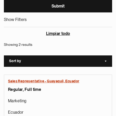
Show Filters
Limpiar todo
Showing 2 results
Sort by
Sort a
Sales Representative - Guayaquil, Ecuador
Regular, Full time
Marketing
Ecuador