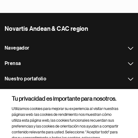
Novartis Andean & CAC region
Navegador
Prensa
Nuestro portafolio
Otras webs
Tu privacidad es importante para nosotros.
Utilizamos cookies para mejorar su experiencia al visitar nuestras
Footer Site Search
páginas web: las cookies de rendimiento nos muestran cómo
utiliza esta página web, las cookies funcionales recuerdan sus
preferencias y las cookies de orientación nos ayudan a compartir
contenido relevante para usted. Seleccione: "Aceptar todo" para
dar su consentimiento a todas las cookies, seleccione