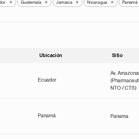
dor
Guatemala
Jamaica
Nicaragua
Panamá
X
X
X
X
Ubicación
Sitio
scendente
Av. Amazona
Ecuador
(Pharmaceuti
NTO / CTS)
Panamá
Panama