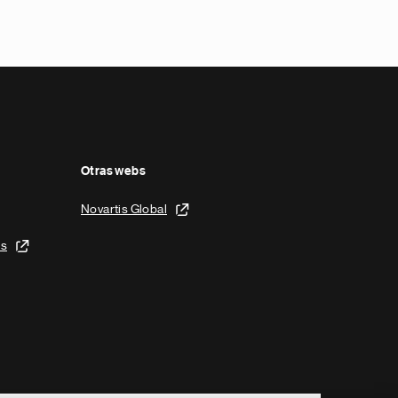
Otras webs
Novartis Global
is