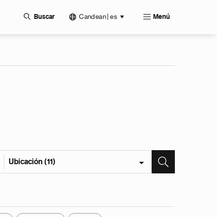
Candean | es
Buscar
Menú
Ubicación (11)