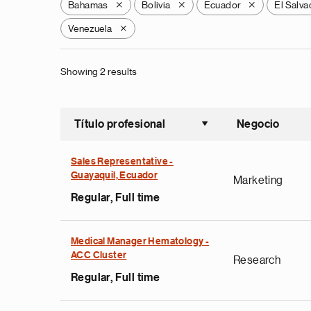
Bahamas
Bolivia
Ecuador
El Salva
X
X
X
Venezuela
X
Showing 2 results
Título profesional
Negocio
Ordenar a
Sales Representative -
Guayaquil, Ecuador
Marketing
Regular, Full time
Medical Manager Hematology -
ACC Cluster
Research
Regular, Full time