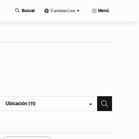
Candean | es
Buscar
Menú
Ubicación (11)