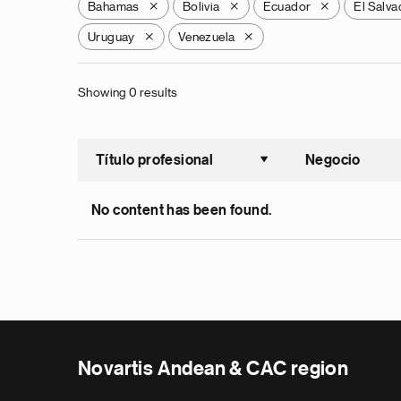
Bahamas
Bolivia
Ecuador
El Salva
X
X
X
Uruguay
Venezuela
X
X
Showing 0 results
Título profesional
Negocio
Ordenar a
No content has been found.
Novartis Andean & CAC region