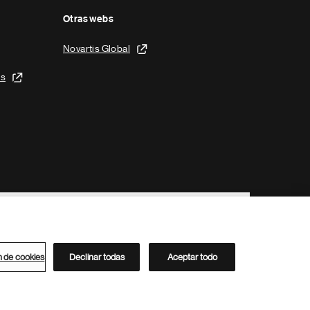
Otras webs
Novartis Global
is
n de cookies
Declinar todas
Aceptar todo
Directorio de Novartis
Este sitio está dirigido al público del clúster ACC