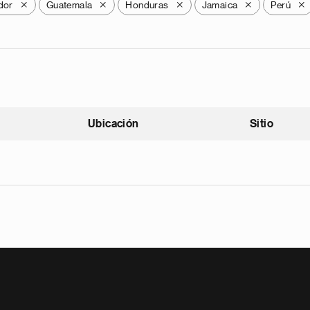
dor
Guatemala
Honduras
Jamaica
Perú
X
X
X
X
X
Ubicación
Sitio
scendente