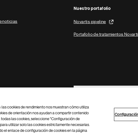
Nuestro portafolio
e noticias
Novartis pipeline
Portafolio de tratamientos Novart
Footer Site Search
b: las cookies de rendimiento nos muestran cómo utiliza
okies de orientación nos ayudan a compartir contenido
Configuració
 todas las cookies, seleccione "Configuración de
para utilizar solo las cookies estrictamente necesarias.
Configuración de cookies
Mapa del sitio
 el enlace de configuración de cookies en la página