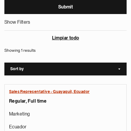
Show Filters
Limpiar todo
Showing 1 results
Sort by
Sort a
Sales Representative - Guayaquil, Ecuador
Regular, Full time
Marketing
Ecuador