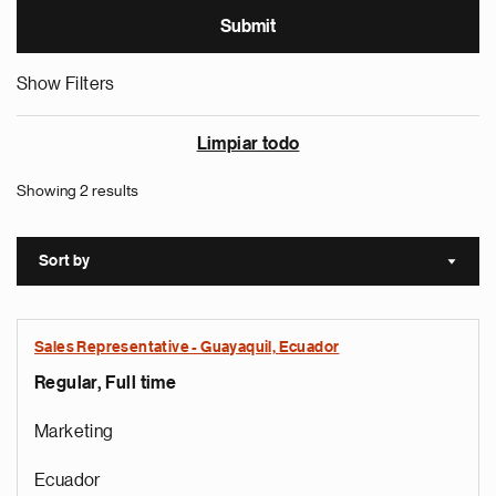
Show Filters
Limpiar todo
Showing 2 results
Sort by
Sort a
Sales Representative - Guayaquil, Ecuador
Regular, Full time
Marketing
Ecuador