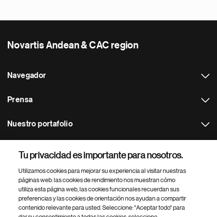
Novartis Andean & CAC region
Navegador
Prensa
Nuestro portafolio
Otras webs
Tu privacidad es importante para nosotros.
Utilizamos cookies para mejorar su experiencia al visitar nuestras
Footer Site Search
páginas web: las cookies de rendimiento nos muestran cómo
utiliza esta página web, las cookies funcionales recuerdan sus
preferencias y las cookies de orientación nos ayudan a compartir
contenido relevante para usted. Seleccione: "Aceptar todo" para
dar su consentimiento a todas las cookies, seleccione