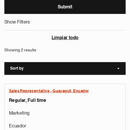
Show Filters
Limpiar todo
Showing 2 results
Sort by
Sort a
Sales Representative - Guayaquil, Ecuador
Regular, Full time
Marketing
Ecuador