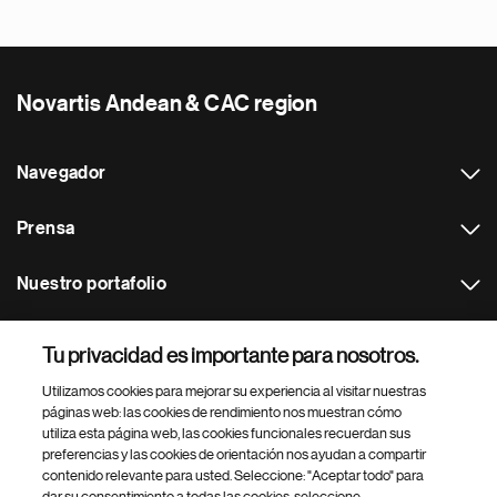
Novartis Andean & CAC region
Navegador
Prensa
Nuestro portafolio
Otras webs
Tu privacidad es importante para nosotros.
Utilizamos cookies para mejorar su experiencia al visitar nuestras
Footer Site Search
páginas web: las cookies de rendimiento nos muestran cómo
utiliza esta página web, las cookies funcionales recuerdan sus
preferencias y las cookies de orientación nos ayudan a compartir
contenido relevante para usted. Seleccione: "Aceptar todo" para
dar su consentimiento a todas las cookies, seleccione