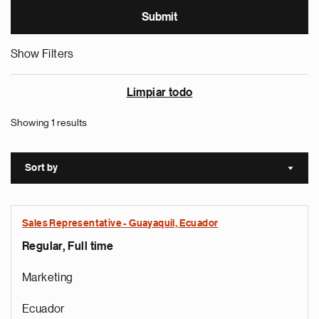
Show Filters
Limpiar todo
Showing 1 results
Sort by
Sort a
Sales Representative - Guayaquil, Ecuador
Regular, Full time
Marketing
Ecuador