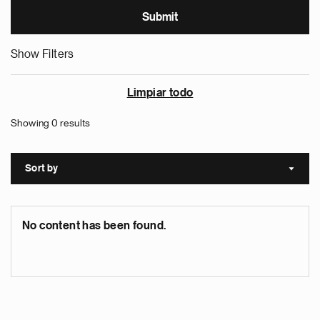
Show Filters
Limpiar todo
Showing 0 results
Sort by
Sort a
No content has been found.