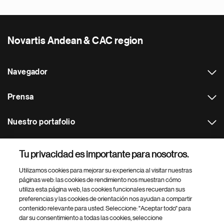
Novartis Andean & CAC region
Navegador
Prensa
Nuestro portafolio
Otras webs
Tu privacidad es importante para nosotros.
Utilizamos cookies para mejorar su experiencia al visitar nuestras
Footer Site Search
páginas web: las cookies de rendimiento nos muestran cómo
utiliza esta página web, las cookies funcionales recuerdan sus
preferencias y las cookies de orientación nos ayudan a compartir
contenido relevante para usted. Seleccione: "Aceptar todo" para
dar su consentimiento a todas las cookies, seleccione