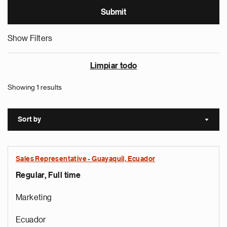
Show Filters
Limpiar todo
Showing 1 results
Sort by
Sort a
Sales Representative - Guayaquil, Ecuador
Regular, Full time
Marketing
Ecuador