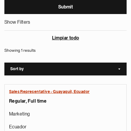
Show Filters
Limpiar todo
Showing 1 results
Sort by
Sort a
Sales Representative - Guayaquil, Ecuador
Regular, Full time
Marketing
Ecuador