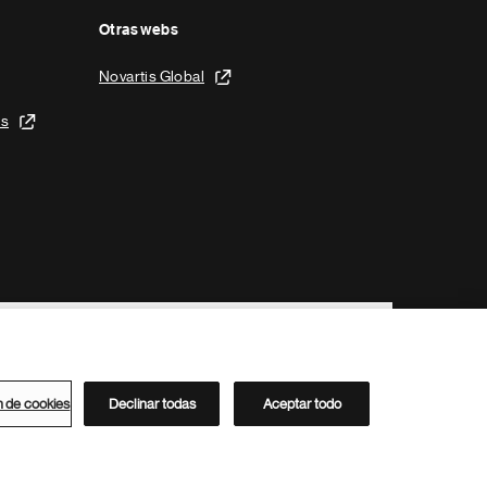
Otras webs
Novartis Global
is
n de cookies
Declinar todas
Aceptar todo
Directorio de Novartis
Este sitio está dirigido al público del clúster ACC