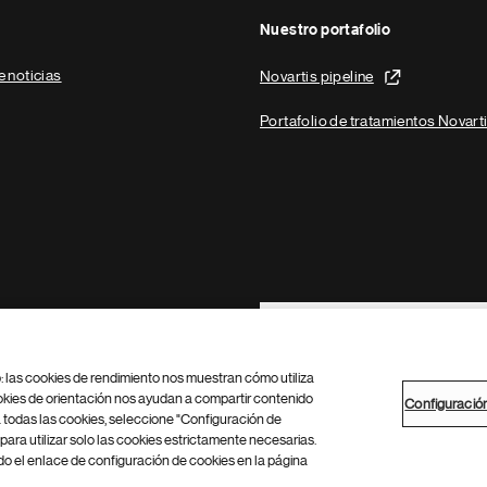
Nuestro portafolio
e noticias
Novartis pipeline
Portafolio de tratamientos Novart
Footer Site Search
b: las cookies de rendimiento nos muestran cómo utiliza
okies de orientación nos ayudan a compartir contenido
Configuració
 todas las cookies, seleccione "Configuración de
para utilizar solo las cookies estrictamente necesarias.
Configuración de cookies
Mapa del sitio
 el enlace de configuración de cookies en la página