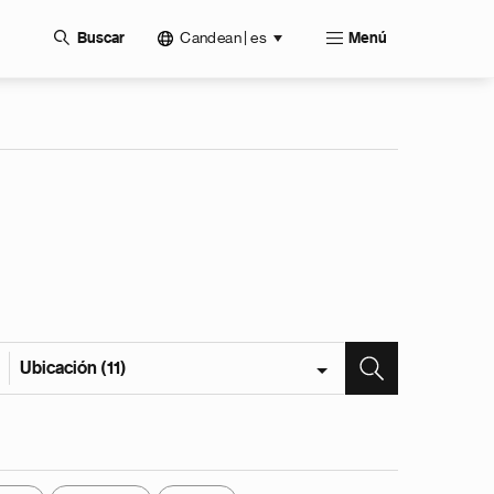
Candean | es
Buscar
Menú
Ubicación (11)