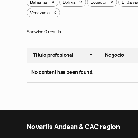
Bahamas
Bolivia
Ecuador
El Salva
X
X
X
Venezuela
X
Showing 0 results
Título profesional
Negocio
Ordenar a
No content has been found.
Novartis Andean & CAC region