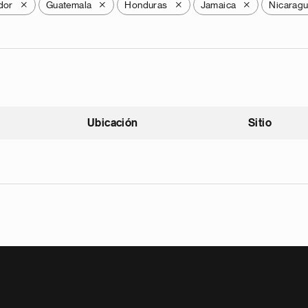
dor
Guatemala
Honduras
Jamaica
Nicarag
X
X
X
X
Ubicación
Sitio
scendente