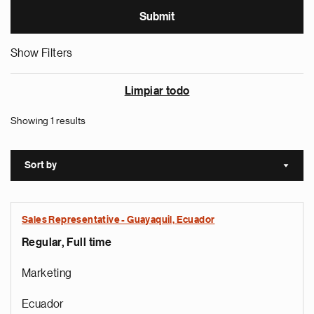
Show Filters
Limpiar todo
Showing 1 results
Sort by
Sort a
Sales Representative - Guayaquil, Ecuador
Regular, Full time
Marketing
Ecuador