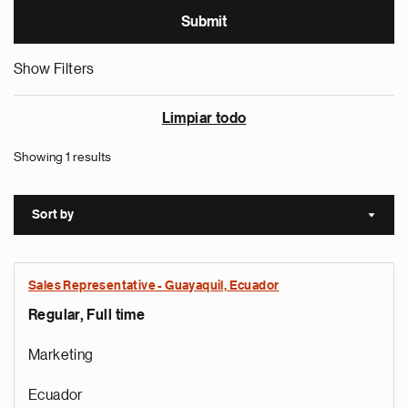
Show Filters
Limpiar todo
Showing 1 results
Sort by
Sort a
Sales Representative - Guayaquil, Ecuador
Regular, Full time
Marketing
Ecuador