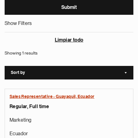
Show Filters
Limpiar todo
Showing 1 results
Sort by
Sort a
Sales Representative - Guayaquil, Ecuador
Regular, Full time
Marketing
Ecuador