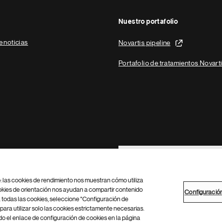
Nuestro portafolio
e noticias
Novartis pipeline
Portafolio de tratamientos Novart
Footer Site Search
b: las cookies de rendimiento nos muestran cómo utiliza
okies de orientación nos ayudan a compartir contenido
Configuració
 todas las cookies, seleccione "Configuración de
para utilizar solo las cookies estrictamente necesarias.
Configuración de cookies
Mapa del sitio
 el enlace de configuración de cookies en la página