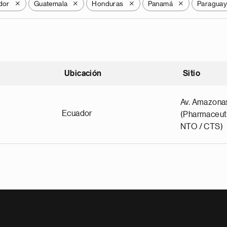
dor
Guatemala
Honduras
Panamá
Paragua
X
X
X
X
Ubicación
Sitio
scendente
Av. Amazona
Ecuador
(Pharmaceuti
NTO / CTS)