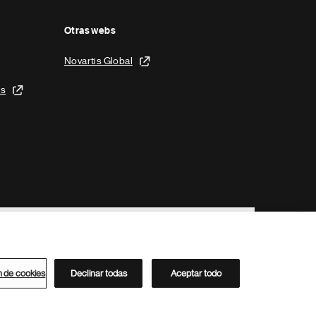
Otras webs
Novartis Global
is
n de cookies
Declinar todas
Aceptar todo
Directorio de Novartis
Este sitio está dirigido al público del clúster ACC