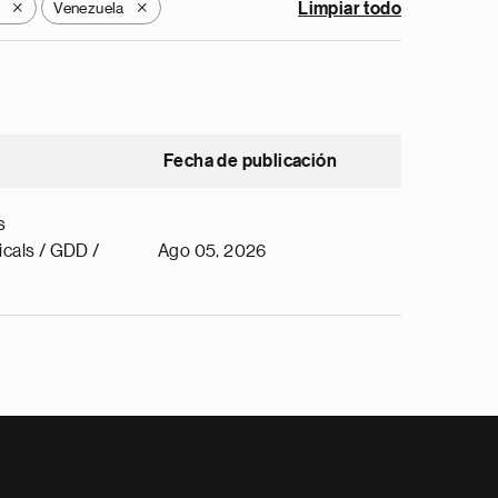
y
Venezuela
Limpiar todo
X
X
Fecha de publicación
s
cals / GDD /
Ago 05, 2026