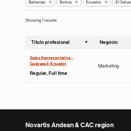
Bahamas
Bolivia
Ecuador
El Salva
X
X
X
Showing 1 results
Título profesional
Negocio
Ordenar a
Sales Representative -
Guayaquil, Ecuador
Marketing
Regular, Full time
Novartis Andean & CAC region