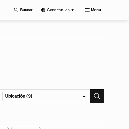
Candean | es
Buscar
Menú
Ubicación (9)