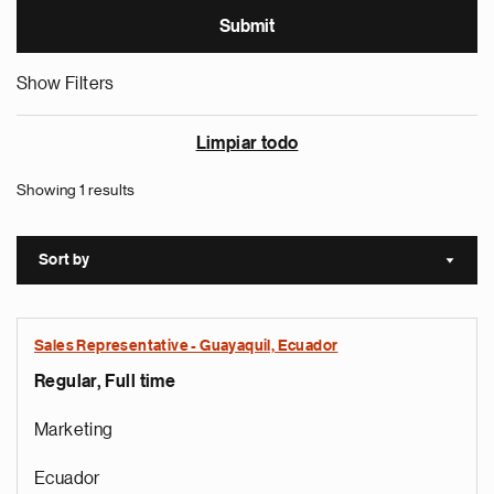
Show Filters
Limpiar todo
Showing 1 results
Sort by
Sort a
Sales Representative - Guayaquil, Ecuador
Regular, Full time
Marketing
Ecuador