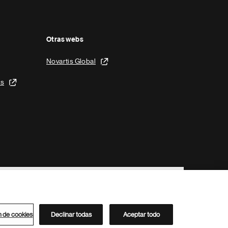
Otras webs
Novartis Global
is
n de cookies
Declinar todas
Aceptar todo
Directorio de Novartis