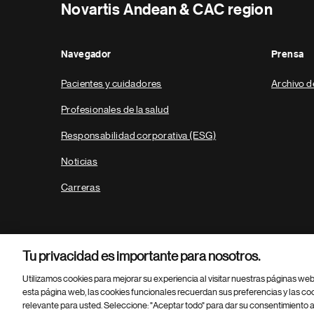
Novartis Andean & CAC region
Navegador
Prensa
Pacientes y cuidadores
Archivo d
Profesionales de la salud
Responsabilidad corporativa (ESG)
Noticias
Carreras
Tu privacidad es importante para nosotros.
Utilizamos cookies para mejorar su experiencia al visitar nuestras páginas we
esta página web, las cookies funcionales recuerdan sus preferencias y las co
relevante para usted. Seleccione: "Aceptar todo" para dar su consentimiento a
Parte
© 2026 Novartis AG