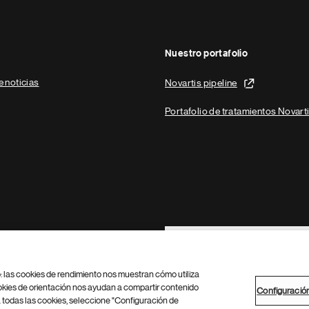
Nuestro portafolio
e noticias
Novartis pipeline
Portafolio de tratamientos Novart
Footer Site Search
b: las cookies de rendimiento nos muestran cómo utiliza
okies de orientación nos ayudan a compartir contenido
Configuració
 todas las cookies, seleccione "Configuración de