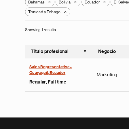
Bahamas
Bolivia
Ecuador
El Salva
X
X
X
Trinidad y Tobago
X
Showing 1 results
Título profesional
Negocio
Ordenar a
Sales Representative -
Guayaquil, Ecuador
Marketing
Regular, Full time