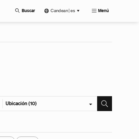
Candean | es
Buscar
Menú
Ubicación (10)