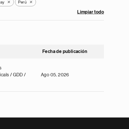
uay
Perú
X
X
Limpiar todo
Fecha de publicación
s
cals / GDD /
Ago 05, 2026