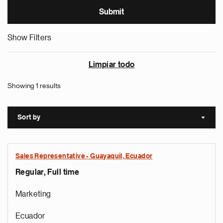
Show Filters
Limpiar todo
Showing 1 results
Sort by
Sort a
Sales Representative - Guayaquil, Ecuador
Regular, Full time
Marketing
Ecuador