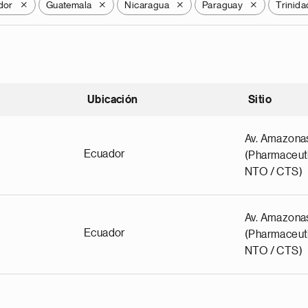
dor
Guatemala
Nicaragua
Paraguay
Trinida
X
X
X
X
Ubicación
Sitio
scendente
Av. Amazona
Ecuador
(Pharmaceuti
NTO / CTS)
Av. Amazona
Ecuador
(Pharmaceuti
NTO / CTS)