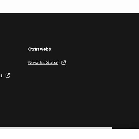
Otras webs
Novartis Global
is