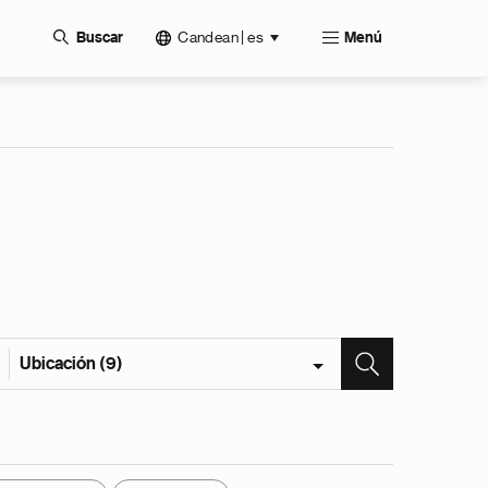
Candean | es
Buscar
Menú
Ubicación (9)