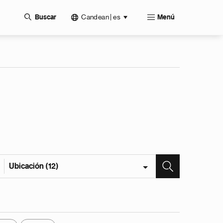
Candean | es
Buscar
Menú
Ubicación (12)