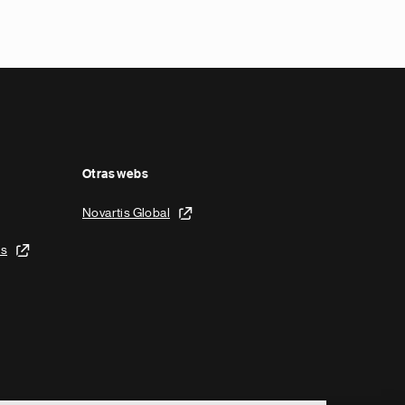
Otras webs
Novartis Global
is