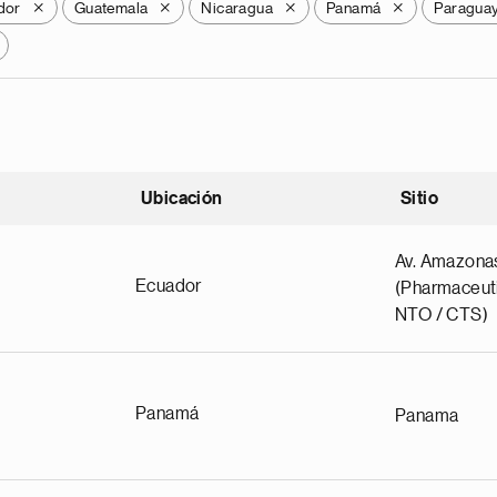
dor
Guatemala
Nicaragua
Panamá
Paragua
X
X
X
X
Ubicación
Sitio
scendente
Av. Amazona
Ecuador
(Pharmaceuti
NTO / CTS)
Panamá
Panama