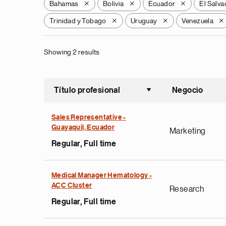
Bahamas
Bolivia
Ecuador
El Salva
X
X
X
Trinidad y Tobago
Uruguay
Venezuela
X
X
X
Showing 2 results
Título profesional
Negocio
Ordenar a
Sales Representative -
Guayaquil, Ecuador
Marketing
Regular, Full time
Medical Manager Hematology -
ACC Cluster
Research
Regular, Full time