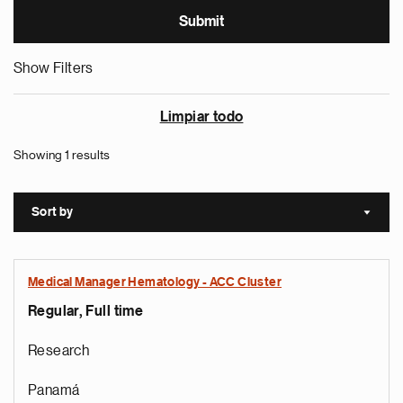
Show Filters
Limpiar todo
Showing 1 results
Sort by
Sort a
Medical Manager Hematology - ACC Cluster
Regular, Full time
Research
Panamá