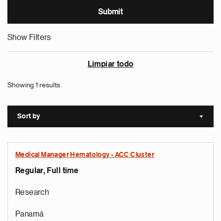
Show Filters
Limpiar todo
Showing 1 results
Sort by
Sort a
Medical Manager Hematology - ACC Cluster
Regular, Full time
Research
Panamá