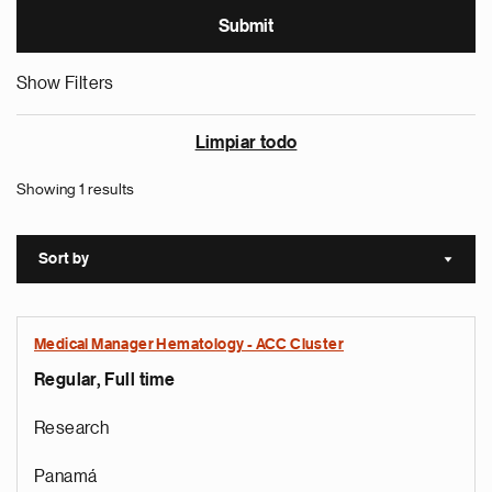
Show Filters
Limpiar todo
Showing 1 results
Sort by
Sort a
Medical Manager Hematology - ACC Cluster
Regular, Full time
Research
Panamá