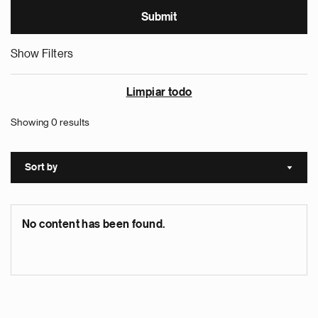
Show Filters
Limpiar todo
Showing 0 results
Sort by
Sort a
No content has been found.