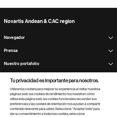
Novartis Andean & CAC region
Navegador
Prensa
Nuestro portafolio
Otras webs
Tu privacidad es importante para nosotros.
Utilizamos cookies para mejorar su experiencia al visitar nuestras
Footer Site Search
páginas web: las cookies de rendimiento nos muestran cómo
utiliza esta página web, las cookies funcionales recuerdan sus
preferencias y las cookies de orientación nos ayudan a compartir
contenido relevante para usted. Seleccione: "Aceptar todo" para
dar su consentimiento a todas las cookies, seleccione