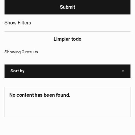
Show Filters
Limpiar todo
Showing 0 results
Sort by
Sort a
No content has been found.