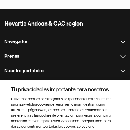
Novartis Andean & CAC region
Navegador
Prensa
Nuestro portafolio
Otras webs
Tu privacidad es importante para nosotros.
Utilizamos cookies para mejorar su experiencia al visitar nuestras
Footer Site Search
páginas web: las cookies de rendimiento nos muestran cómo
utiliza esta página web, las cookies funcionales recuerdan sus
preferencias y las cookies de orientación nos ayudan a compartir
contenido relevante para usted. Seleccione: "Aceptar todo" para
dar su consentimiento a todas las cookies, seleccione