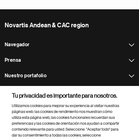
Novartis Andean & CAC region
Navegador
Prensa
Nuestro portafolio
Otras webs
Tu privacidad es importante para nosotros.
Utilizamos cookies para mejorar su experiencia al visitar nuestras
Footer Site Search
páginas web: las cookies de rendimiento nos muestran cómo
utiliza esta página web, las cookies funcionales recuerdan sus
preferencias y las cookies de orientación nos ayudan a compartir
contenido relevante para usted. Seleccione: "Aceptar todo" para
dar su consentimiento a todas las cookies, seleccione