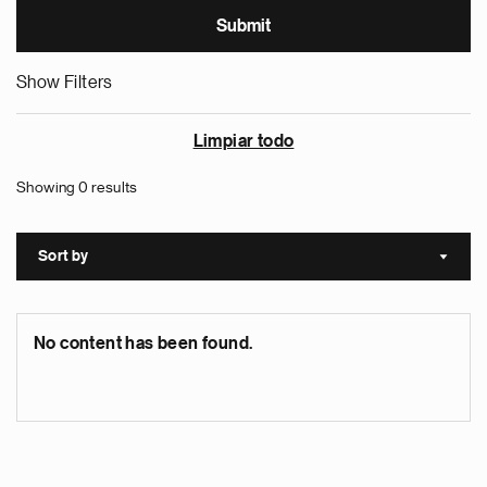
Show Filters
Limpiar todo
Showing 0 results
Sort by
Sort a
No content has been found.