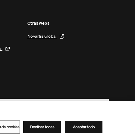
Otras webs
Novartis Global
is
n de cookies
Declinar todas
Aceptar todo
Directorio de Novartis