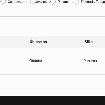
Guatemala
Jamaica
Panamá
Trinidad y Toba
X
X
X
X
Ubicación
Sitio
scendente
Panamá
Panama