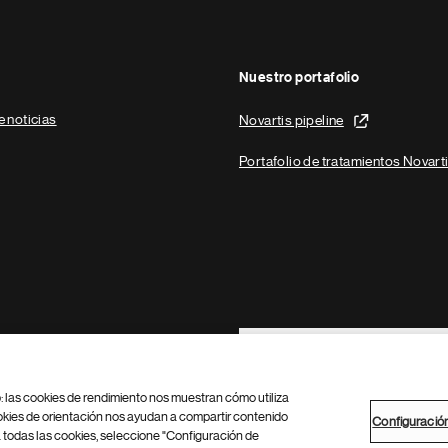
Nuestro portafolio
e noticias
Novartis pipeline
Portafolio de tratamientos Novart
Footer Site Search
b: las cookies de rendimiento nos muestran cómo utiliza
okies de orientación nos ayudan a compartir contenido
Configuració
 todas las cookies, seleccione "Configuración de