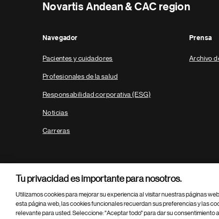
Novartis Andean & CAC region
Navegador
Prensa
Pacientes y cuidadores
Archivo d
Profesionales de la salud
Responsabilidad corporativa (ESG)
Noticias
Carreras
Tu privacidad es importante para nosotros.
Utilizamos cookies para mejorar su experiencia al visitar nuestras páginas we
esta página web, las cookies funcionales recuerdan sus preferencias y las co
relevante para usted. Seleccione: "Aceptar todo" para dar su consentimiento a
Parte
© 2026 Novartis AG