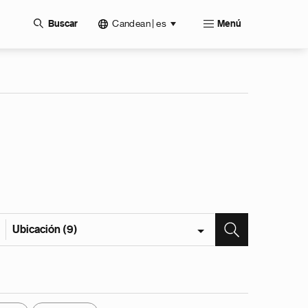
Candean | es
Buscar
Menú
Ubicación (9)