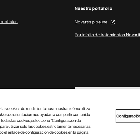
Nuestro portafolio
e noticias
Novartis pipeline
Portafolio de tratamientos Novart
Footer Site Search
b: las cookies de rendimiento nos muestran cómo utiliza
okies de orientación nos ayudan a compartir contenido
Configuració
 todas las cookies, seleccione "Configuración de
para utilizar solo las cookies estrictamente necesarias.
Configuración de cookies
Mapa del sitio
 el enlace de configuración de cookies en la página