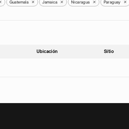
Guatemala
Jamaica
Nicaragua
Paraguay
X
X
X
X
X
Ubicación
Sitio
scendente