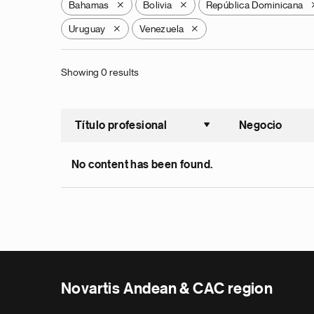
Bahamas
Bolivia
República Dominicana
X
X
Uruguay
Venezuela
X
X
Showing 0 results
Título profesional
Negocio
Ordenar a
No content has been found.
Novartis Andean & CAC region