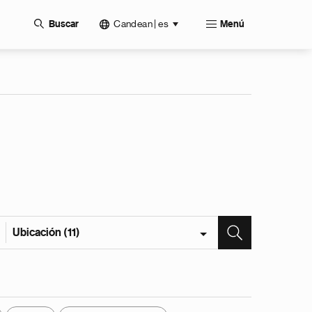
Candean | es
Buscar
Menú
Ubicación (11)