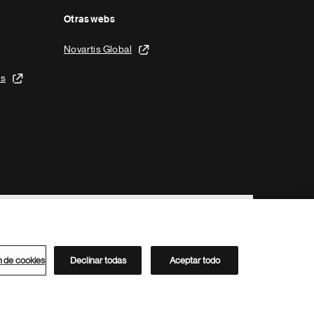
Otras webs
Novartis Global
is
n de cookies
Declinar todas
Aceptar todo
Directorio de Novartis
Este sitio está dirigido al público del clúster ACC