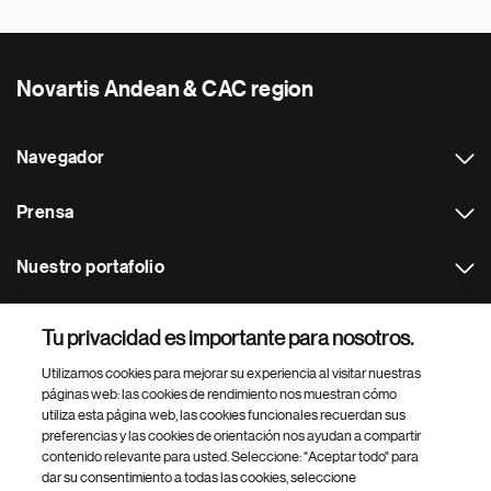
Novartis Andean & CAC region
Navegador
Prensa
Nuestro portafolio
Otras webs
Tu privacidad es importante para nosotros.
Utilizamos cookies para mejorar su experiencia al visitar nuestras
Footer Site Search
páginas web: las cookies de rendimiento nos muestran cómo
utiliza esta página web, las cookies funcionales recuerdan sus
preferencias y las cookies de orientación nos ayudan a compartir
contenido relevante para usted. Seleccione: "Aceptar todo" para
dar su consentimiento a todas las cookies, seleccione