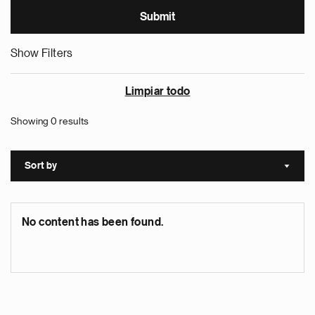
Show Filters
Limpiar todo
Showing 0 results
Sort by
Sort a
No content has been found.